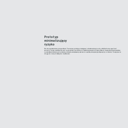
Prototyp
minimalizujący
ryzyko
Nic nie pozostawiamy przypadkowi. Tworzymy prototypy, testujemy i udoskonalamy je, aby efekt końcowy spełniał
zarówno Twoje oczekiwania, jak i wymogi sieci handlowych. Dzięki znajomości ich specyfikacji i bezpośrednim kontaktom
z przedstawicielami, już na etapie prototypu zwiększamy szanse na szybką akceptację ekspozycji, co otwiera Twojej marce
drogę do nowych sklepów i możliwości.