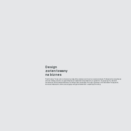
Design
zorientowany
na biznes
Przekładamy Twoje cele na kreatywną wizję, którą możesz ocenić już na wczesnym etapie. Profesjonalne wizualizacje
wiernie oddają przyszły wygląd ekspozycji i często stanowią skuteczny argument w negocjacjach z sieciami
handlowymi. Jednocześnie stawiamy na design, który sprzedaje. Pracując zgodnie z brandbookiem Twojej marki,
tworzymy ekspozytory, które przyciągają uwagę konsumentów i wspierają branding.