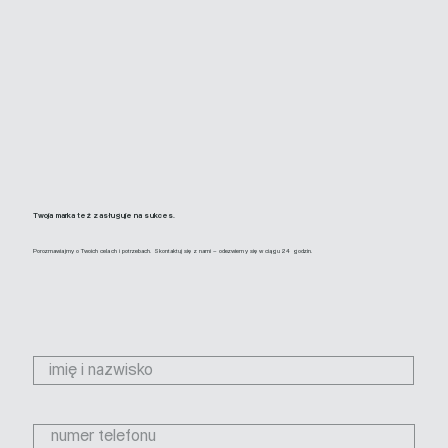
Twoja marka też zasługuje na sukces.
Porozmawiajmy o Twoich celach i potrzebach. Skontaktuj się z nami – odezwiemy się w ciągu 24 godzin.