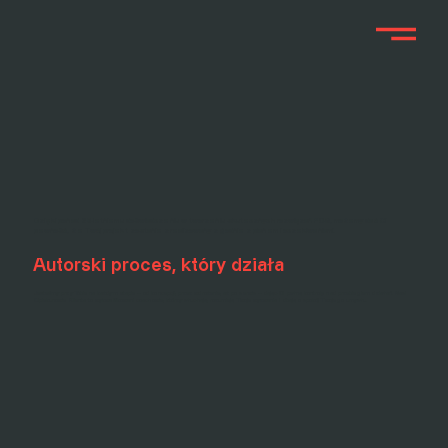
Dzięki ponad 20-letniemu doświadczeniu w tworzeniu skutecznych rozwiązań POS, możemy dać Ci
pewność, że Twój projekt zostanie zrealizowany zgodnie z planem i oczekiwaniami.
Autorski proces, który działa
Jesteśmy przy Tobie na każdym etapie – od koncepcji, przez wdrożenie, aż po serwis – dając Ci pełną kontrolę nad przebiegiem działań. Nasi
Opiekunowie Klienta to wykwalifikowani coachowie, którzy słuchają, rozumieją Twoje wyzwania i dbają o spokój Twojego umysłu.