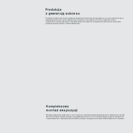
Produkcja
z gwarancją sukcesu
Produkcja to moment, gdy Twoje oczekiwania przybierają realną formę. Koordynujemy cały proces, współpracując z
najlepszymi partnerami z różnych dziedzin technologicznych, aby materiały POS były estetyczne, trwałe
i funkcjonalne. Z nami zawsze wiesz, co się dzieje, masz pełne wsparcie na każdym kroku i pewność, że finalny efekt
powstanie zgodnie z planem i Twoimi oczekiwaniami.
Kompleksowy
montaż ekspozycji
Montujemy ekspozycję i dostarczamy w pełni gotowy produkt. Każdy element instalujemy tak, by efekt końcowy nie tylko
spełniał założenia, ale też przyciągał uwagę klientów i zachęcał ich do interakcji. Dajemy Ci gwarancję działania
i odpowiedzialności – jeśli pojawią się ewentualne problemy, reagujemy natychmiast i szukamy skutecznych rozwiązań.