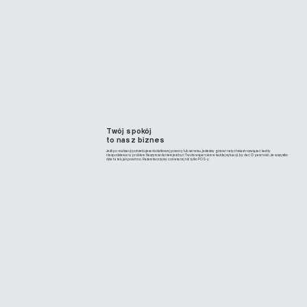
Twój spokój
to nasz biznes
Jeśli po realizacji potrzebujesz dodatkowej pomocy lub serwisu, jesteśmy gotowi natychmiast rozwiązać każdy
niespodziewany problem. Naszym zadaniem jest być Twoim wsparciem w każdej sytuacji, by dać Ci pewność, że wszystko
działa tak, jak powinno. Razem tworzymy coś więcej niż tylko POS-y.