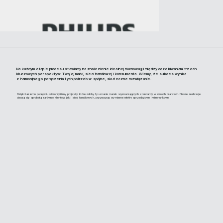
Na każdym etapie procesu stawiamy na znalezienie idealnej równowagi między oczekiwaniami trzech
kluczowych perspektyw: Twojej marki, sieci handlowej i konsumenta. Wiemy, że sukces wynika
z harmonijnego połączenia tych potrzeb w spójne, skuteczne rozwiązanie.
Dzięki takiemu podejściu stworzyliśmy projekty, które zdobyły uznanie marek wyznaczających standardy w swoich branżach. Nasze realizacje
cieszą się aprobatą zarówno klientów, jak i sieci handlowych, przynosząc wymierne efekty sprzedażowe i wizerunkowe.