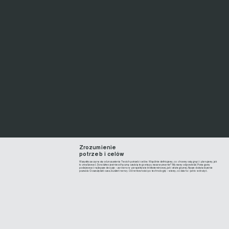
Zrozumienie
potrzeb i celów
Wszystko zaczyna się od zrozumienia Twoich potrzeb i celów. Wspólnie definiujemy, co chcemy osiągnąć i planujemy, jak
to zrealizować. Doradztwo jest nieodłączną częścią tego etapu: masz wyzwanie? My mamy odpowiedzi. Pomagamy
podejmować najlepsze decyzje – zarówno w perspektywie krótkoterminowej, jak i strategicznej. Nasze doświadczenie
pozwala Ci oszczędzić czas, budżet i nerwy. Od rentowności po technologię – wiemy, co działa i jak to wdrożyć.